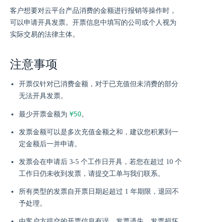
客户想要对云平台产品消费的金额进行报销等操作时，
可以申请开具发票。开票信息中填写的公司或个人视为
实际交易的法律主体。
注意事项
开票仅针对已消费金额，对于已充值但未消费的部分
无法开具发票。
¥50
最少开票金额为
。
发票金额可以是多次充值金额之和，建议您积累到一
定金额后一并申请。
发票会在申请后 3-5 个工作日开具，若您在超过 10 个
工作日仍未收到发票，请提交工单与我们联系。
所有类型的发票自开票日期起超过 1 年期限，退回不
予处理。
由客户方提交的开票信息有误、发票遗失、发票损坏