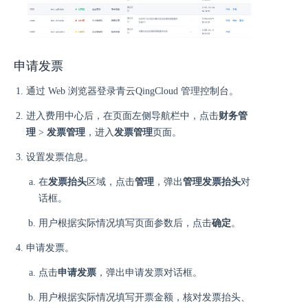
申请发票
通过 Web 浏览器登录青云QingCloud 管理控制台。
进入费用中心后，在页面左侧导航栏中，点击
财务管
理
>
发票管理
，进入
发票管理
页面。
设置发票信息。
在
发票抬头
区域，点击
管理
，弹出
管理发票抬头
对
话框。
用户根据实际情况填写页面参数后，点击
确定
。
申请发票。
点击
申请发票
，弹出申请发票对话框。
用户根据实际情况填写开票金额，核对发票抬头、