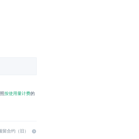
照
按使用量计费
的
 预留合约（旧）