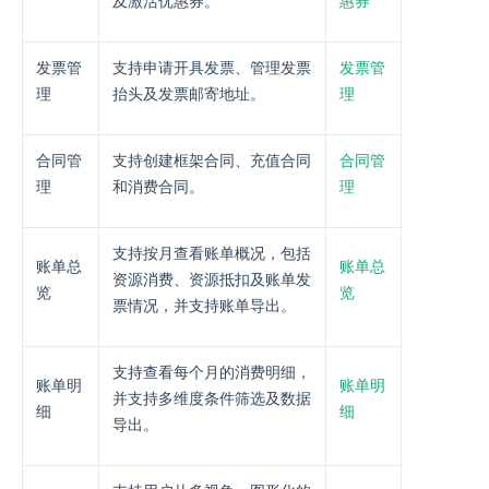
及激活优惠券。
惠券
发票管
支持申请开具发票、管理发票
发票管
理
抬头及发票邮寄地址。
理
合同管
支持创建框架合同、充值合同
合同管
理
和消费合同。
理
支持按月查看账单概况，包括
账单总
账单总
资源消费、资源抵扣及账单发
览
览
票情况，并支持账单导出。
支持查看每个月的消费明细，
账单明
账单明
并支持多维度条件筛选及数据
细
细
导出。