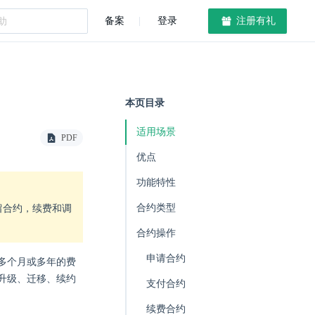
备案
登录
注册有礼
本页目录
适用场景
PDF
优点
功能特性
合约类型
留合约，续费和调
。
合约操作
申请合约
多个月或多年的费
升级、迁移、续约
支付合约
续费合约