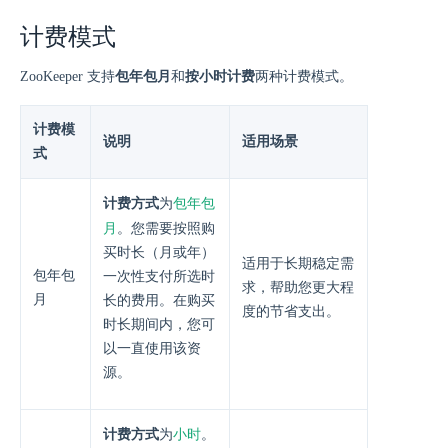
计费模式
ZooKeeper 支持
包年包月
和
按小时计费
两种计费模式。
计费模
说明
适用场景
式
包年包
计费方式
为
月
。您需要按照购
买时长（月或年）
适用于长期稳定需
包年包
一次性支付所选时
求，帮助您更大程
月
长的费用。在购买
度的节省支出。
时长期间内，您可
以一直使用该资
源。
小时
计费方式
为
。