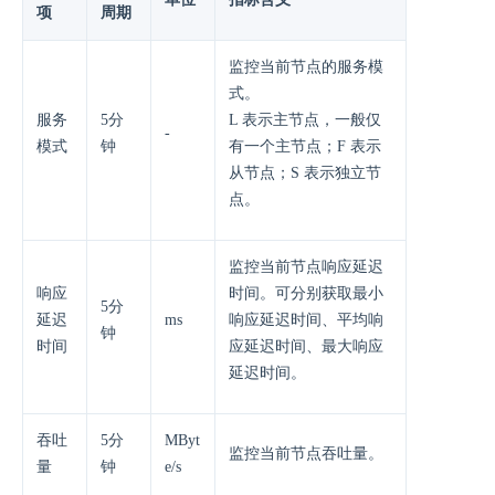
项
周期
监控当前节点的服务模
式。
服务
5分
L 表示主节点，一般仅
-
模式
钟
有一个主节点；F 表示
从节点；S 表示独立节
点。
监控当前节点响应延迟
响应
时间。可分别获取最小
5分
延迟
ms
响应延迟时间、平均响
钟
时间
应延迟时间、最大响应
延迟时间。
吞吐
5分
MByt
监控当前节点吞吐量。
量
钟
e/s