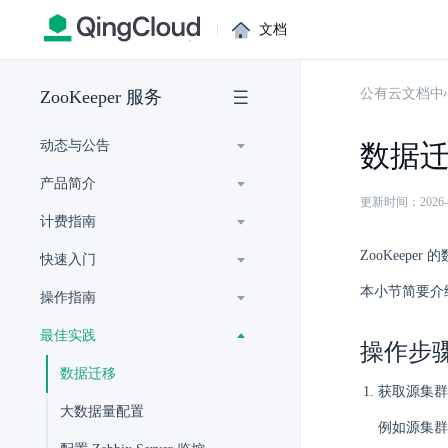
|
文档
公有云文档中
ZooKeeper 服务
动态与公告
数据
产品简介
更新时间：2026-07-
计费指南
ZooKeeper
快速入门
本小节简要介绍
操作指南
最佳实践
操作步
数据迁移
获取源集群
大数据量配置
例如源集群包含 3