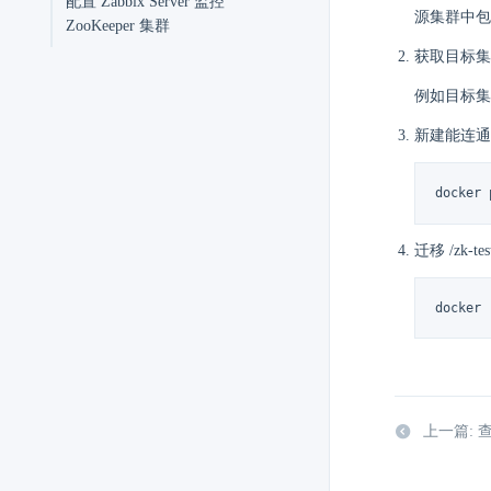
配置 Zabbix Server 监控
源集群中包含路
ZooKeeper 集群
获取目标集
例如目标集群包含 
新建能连通两
docker 
迁移 /zk-
docker 
上一篇: