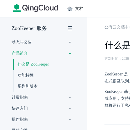
|
文档
公有云文档中
ZooKeeper 服务
动态与公告
什么是 
产品简介
更新时间：2026-07-
什么是 ZooKeeper
ZooKee
功能特性
布式锁及队列、
系列和版本
ZooKeeper
计费指南
成应用，支持
群将运行于私
快速入门
操作指南