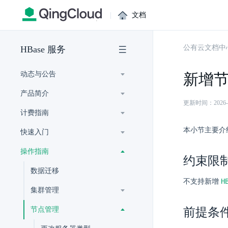
|
文档
公有云文档中
HBase 服务
动态与公告
新增
产品简介
更新时间：2026-07-
计费指南
本小节主要介
快速入门
操作指南
约束限
数据迁移
H
不支持新增
集群管理
节点管理
前提条