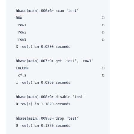
  hbase(main):006:0> scan 'test'

  ROW                                      COLUMN+CELL

   row1                                    column=cf:a, tim
   row2                                    column=cf:b, tim
   row3                                    column=cf:c, tim
  3 row(s) in 0.0230 seconds

  hbase(main):007:0> get 'test', 'row1'

  COLUMN                                   CELL

   cf:a                                    timestamp=146909
  1 row(s) in 0.0350 seconds

  hbase(main):008:0> disable 'test'

  0 row(s) in 1.1820 seconds

  hbase(main):009:0> drop 'test'

  0 row(s) in 0.1370 seconds