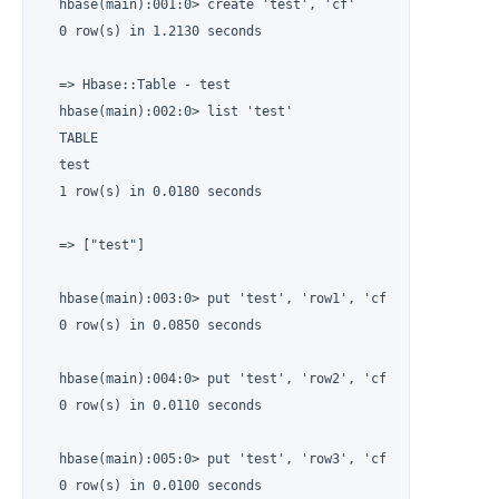
  hbase(main):001:0> create 'test', 'cf'

  0 row(s) in 1.2130 seconds

  => Hbase::Table - test

  hbase(main):002:0> list 'test'

  TABLE

  test

  1 row(s) in 0.0180 seconds

  => ["test"]

  hbase(main):003:0> put 'test', 'row1', 'cf:a', 'value1'

  0 row(s) in 0.0850 seconds

  hbase(main):004:0> put 'test', 'row2', 'cf:b', 'value2'

  0 row(s) in 0.0110 seconds

  hbase(main):005:0> put 'test', 'row3', 'cf:c', 'value3'

  0 row(s) in 0.0100 seconds
