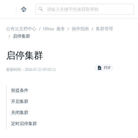
|
公有云文档中心
HBase 服务
操作指南
集群管理
启停集群
启停集群
PDF
更新时间：2026-07-21 05:03:11
前提条件
开启集群
关闭集群
定时启停集群