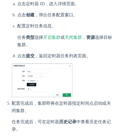
点击定时器 ID，进入详情页面。
点击
创建
，弹出任务配置窗口。
配置定时任务信息。
开启集群
关闭集群
任务
类型
选择
或
，
资源
选择目标
集群。
点击
提交
，返回定时器任务列表页面。
配置完成后，集群即将在定时器指定时间点启动或关
闭集群。
任务完成后，可在定时器
历史记录
中查看历史任务记
录。