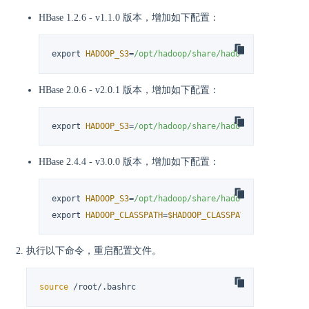
HBase 1.2.6 - v1.1.0 版本，增加如下配置：
export 
HADOOP_S3
=
/opt/hadoop
/share/hadoop
/tools/lib
/h
HBase 2.0.6 - v2.0.1 版本，增加如下配置：
export 
HADOOP_S3
=
/opt/hadoop
/share/hadoop
/tools/lib
/h
HBase 2.4.4 - v3.0.0 版本，增加如下配置：
export 
HADOOP_S3
=
/opt/hadoop
/share/hadoop
/tools/lib
/a
export 
HADOOP_CLASSPATH
=
$HADOOP_CLASSPATH
:
$(
echo 
$HAD
执行以下命令，重启配置文件。
source
 /root/.bashrc