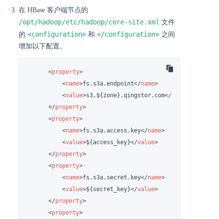
在 HBase 客户端节点的
/opt/hadoop/etc/hadoop/core-site.xml
文件
<configuration>
</configuration>
的
和
之间
增加以下配置。
<
property
>
<
name
>
fs.s3a.endpoint
</
name
>
<
value
>
s3.${zone}.qingstor.com
</
value
>
</
property
>
<
property
>
<
name
>
fs.s3a.access.key
</
name
>
<
value
>
${access_key}
</
value
>
</
property
>
<
property
>
<
name
>
fs.s3a.secret.key
</
name
>
<
value
>
${secret_key}
</
value
>
</
property
>
<
property
>