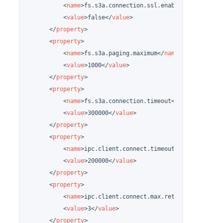
<
name
>
fs.s3a.connection.ssl.enabled
</
name
>
<
value
>
false
</
value
>
</
property
>
<
property
>
<
name
>
fs.s3a.paging.maximum
</
name
>
<
value
>
1000
</
value
>
</
property
>
<
property
>
<
name
>
fs.s3a.connection.timeout
</
name
>
<
value
>
300000
</
value
>
</
property
>
<
property
>
<
name
>
ipc.client.connect.timeout
</
name
>
<
value
>
200000
</
value
>
</
property
>
<
property
>
<
name
>
ipc.client.connect.max.retries.on.timeo
<
value
>
3
</
value
>
</
property
>