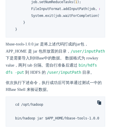
          job.setNumReduceTasks(
1
);

          FileInputFormat.addInputPath(job, 
new
Path
(remai
          System.exit(job.waitForCompletion(
true
) ? 
0
 : 
1
);
      }

  }
hbase-tools-1.0.0.jar 是将上述代码打成的jar包，
/user/inputPath
APP_HOME 是 jar 包所放置的目录，
下是需要导入到HBase中的数据。 数据格式为 rowkey
bin/hdfs
value，两列 tab 分隔。需自行准备后通过
dfs -put
/user/inputPath
到 HDFS 的
目录。
依次执行下述命令，执行成功后可简单通过测试一中的
HBase Shell 来验证数据。
  cd /opt/hadoop

  bin/hadoop jar $APP_HOME/hbase-tools-1.0.0.jar com.qingc