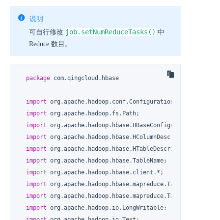
说明
job.setNumReduceTasks()
可自行修改
中
Reduce 数目。
package
 com.qingcloud.hbase

import
 org.apache.hadoop.conf.Configuration;

import
 org.apache.hadoop.fs.Path;

import
 org.apache.hadoop.hbase.HBaseConfiguration;

import
 org.apache.hadoop.hbase.HColumnDescriptor;

import
 org.apache.hadoop.hbase.HTableDescriptor;

import
 org.apache.hadoop.hbase.TableName;

import
 org.apache.hadoop.hbase.client.*;

import
 org.apache.hadoop.hbase.mapreduce.TableMapReduceUt
import
 org.apache.hadoop.hbase.mapreduce.TableReducer;

import
 org.apache.hadoop.io.LongWritable;

import
 org.apache.hadoop.io.Text;
