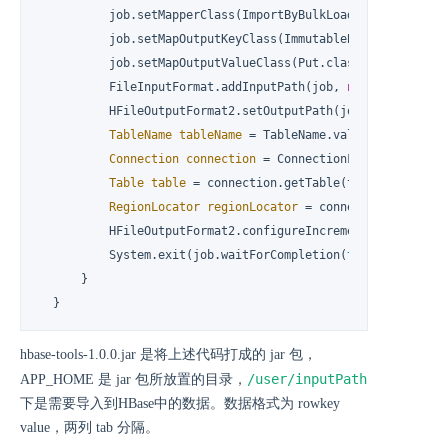
          job.setMapperClass(ImportByBulkLoadMapper.class);
          job.setMapOutputKeyClass(ImmutableBytesWritable.c
          job.setMapOutputValueClass(Put.class);

          FileInputFormat.addInputPath(job, 
new
Path
(remai
          HFileOutputFormat2.setOutputPath(job, 
new
Path
(r
TableName
tableName
=
 TableName.valueOf(myTable);
Connection
connection
=
 ConnectionFactory.create
Table
table
=
 connection.getTable(tableName);

RegionLocator
regionLocator
=
 connection.getRegi
          HFileOutputFormat2.configureIncrementalLoad(job, 
          System.exit(job.waitForCompletion(
true
) ? 
0
 : 
1
);
      }

  }
hbase-tools-1.0.0.jar 是将上述代码打成的 jar 包，
/user/inputPath
APP_HOME 是 jar 包所放置的目录，
下是需要导入到HBase中的数据。数据格式为 rowkey
value，两列 tab 分隔。