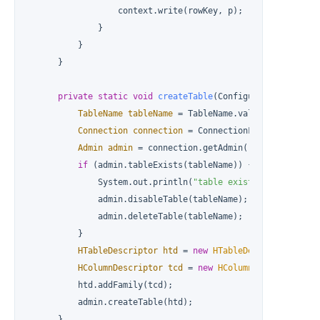
                  context.write(rowKey, p);

              }

          }

      }

private
static
void
createTable
(Configuration conf)
TableName
tableName
=
 TableName.valueOf(table);

Connection
connection
=
 ConnectionFactory.create
Admin
admin
=
 connection.getAdmin();

if
 (admin.tableExists(tableName)) {

              System.out.println(
"table exists!recreating.
              admin.disableTable(tableName);

              admin.deleteTable(tableName);

          }

HTableDescriptor
htd
=
new
HTableDescriptor
(tabl
HColumnDescriptor
tcd
=
new
HColumnDescriptor
(
"c
          htd.addFamily(tcd);

          admin.createTable(htd);

      }
