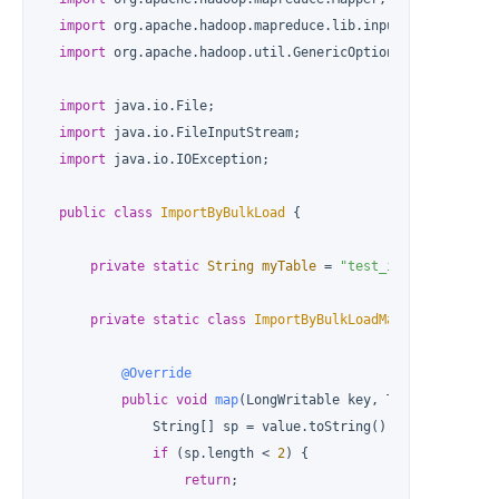
import
 org.apache.hadoop.mapreduce.lib.input.FileInputFor
import
 org.apache.hadoop.util.GenericOptionsParser;

import
 java.io.File;

import
 java.io.FileInputStream;

import
 java.io.IOException;

public
class
ImportByBulkLoad
 {

private
static
String
myTable
=
"test_import"
;

private
static
class
ImportByBulkLoadMapper
extends
@Override
public
void
map
(LongWritable key, Text value, Co
              String[] sp = value.toString().split(
" "
);

if
 (sp.length < 
2
) {

return
;
