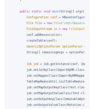
public
static
void
main
(String[] argv)
throws
 IOExce
Configuration
conf
=
 HBaseConfiguration.create();
File
file
=
new
File
(
"/opt/hbase/conf/hbase-site
FileInputStream
in
=
new
FileInputStream
(file);

          conf.addResource(in);

          createTable(conf);

GenericOptionsParser
optionParser
=
new
GenericO
          String[] remainingArgs = optionParser.getRemainin
Job
job
=
 Job.getInstance(conf, ImportByMR.class.
          job.setJarByClass(ImportByMR.class);

          job.setMapperClass(ImportByMRMapper.class);

          TableMapReduceUtil.initTableReducerJob(table, Imp
          job.setMapOutputKeyClass(Text.class);

          job.setMapOutputValueClass(Text.class);

          job.setOutputKeyClass(ImmutableBytesWritable.clas
          job.setOutputValueClass(Mutation.class);
