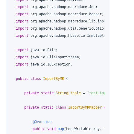
import
 org.apache.hadoop.mapreduce.Job;

import
 org.apache.hadoop.mapreduce.Mapper;

import
 org.apache.hadoop.mapreduce.lib.input.FileInputFor
import
 org.apache.hadoop.util.GenericOptionsParser;

import
 org.apache.hadoop.hbase.io.ImmutableBytesWritable;
import
 java.io.File;

import
 java.io.FileInputStream;

import
 java.io.IOException;

public
class
ImportByMR
 {

private
static
String
table
=
"test_import"
;

private
static
class
ImportByMRMapper
extends
Mapper
@Override
public
void
map
(LongWritable key, Text value, Co