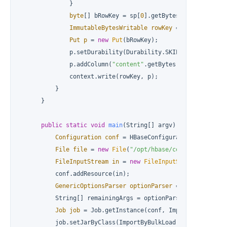
              }

byte
[] bRowKey = sp[
0
].getBytes();

ImmutableBytesWritable
rowKey
=
new
Immutabl
Put
p
=
new
Put
(bRowKey);

              p.setDurability(Durability.SKIP_WAL);

              p.addColumn(
"content"
.getBytes(), 
"a"
.getByt
              context.write(rowKey, p);

          }

      }

public
static
void
main
(String[] argv)
throws
 IOExce
Configuration
conf
=
 HBaseConfiguration.create();
File
file
=
new
File
(
"/opt/hbase/conf/hbase-site
FileInputStream
in
=
new
FileInputStream
(file);

          conf.addResource(in);

GenericOptionsParser
optionParser
=
new
GenericO
          String[] remainingArgs = optionParser.getRemainin
Job
job
=
 Job.getInstance(conf, ImportByBulkLoad.
          job.setJarByClass(ImportByBulkLoad.class);
