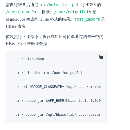
bin/hdfs dfs -put
需自行准备后通过
到 HDFS 的
/user/inputPath
/user/outputPath
目录。
是
test_import
MapReduce 生成的 HFile 格式的结果。
是
HBase 表名。
依次执行下述命令，执行成功后可简单通过测试一中的
HBase Shell 来验证数据。
  cd /opt/hadoop

  bin/hdfs dfs -rmr /user/outputPath

  export HADOOP_CLASSPATH=`/opt/hbase/bin/hbase classpath`

  bin/hadoop jar $APP_HOME/hbase-tools-1.0.0.jar com.qingc
  bin/hadoop jar /opt/hbase/lib/hbase-server-<VERSION>.jar