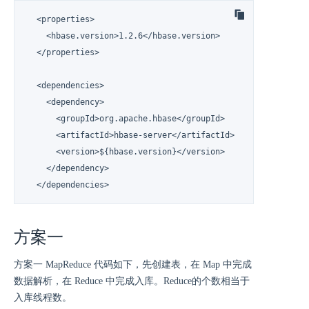
  <properties>

    <hbase.version>1.2.6</hbase.version>

  </properties>

  <dependencies>

    <dependency>

      <groupId>org.apache.hbase</groupId>

      <artifactId>hbase-server</artifactId>

      <version>${hbase.version}</version>

    </dependency>

  </dependencies>
方案一
方案一 MapReduce 代码如下，先创建表，在 Map 中完成
数据解析，在 Reduce 中完成入库。Reduce的个数相当于
入库线程数。