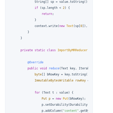
              String[] sp = value.toString().split(
" "
);

if
 (sp.length < 
2
) {

return
;

              }

              context.write(
new
Text
(sp[
0
]), 
new
Text
(sp[
1
          }

      }

private
static
class
ImportByMRReducer
extends
Table
@Override
public
void
reduce
(Text key, Iterable<Text> valu
byte
[] bRowKey = key.toString().getBytes();

ImmutableBytesWritable
rowKey
=
new
Immutabl
for
 (Text t : value) {

Put
p
=
new
Put
(bRowKey);

                  p.setDurability(Durability.SKIP_WAL);

                  p.addColumn(
"content"
.getBytes(), 
"a"
.ge