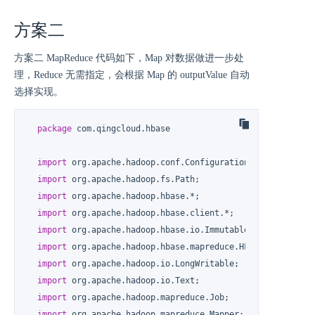
方案二
方案二 MapReduce 代码如下，Map 对数据做进一步处
理，Reduce 无需指定，会根据 Map 的 outputValue 自动
选择实现。
package
 com.qingcloud.hbase

import
 org.apache.hadoop.conf.Configuration;

import
 org.apache.hadoop.fs.Path;

import
 org.apache.hadoop.hbase.*;

import
 org.apache.hadoop.hbase.client.*;

import
 org.apache.hadoop.hbase.io.ImmutableBytesWritable;
import
 org.apache.hadoop.hbase.mapreduce.HFileOutputForma
import
 org.apache.hadoop.io.LongWritable;

import
 org.apache.hadoop.io.Text;

import
 org.apache.hadoop.mapreduce.Job;

import
 org.apache.hadoop.mapreduce.Mapper;
