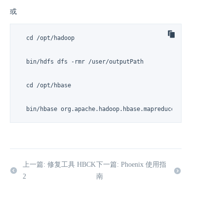
或
  cd /opt/hadoop

  bin/hdfs dfs -rmr /user/outputPath

  cd /opt/hbase

  bin/hbase org.apache.hadoop.hbase.mapreduce.ImportTsv -D
上一篇: 修复工具 HBCK
下一篇: Phoenix 使用指
2
南