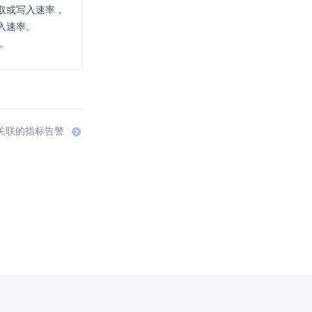
取或写入速率，
入速率。
位。
 关联的指标告警