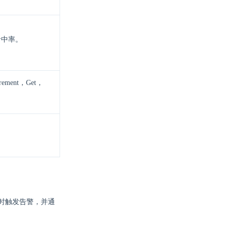
e 命中率。
crement，Get，
。
时触发告警，并通