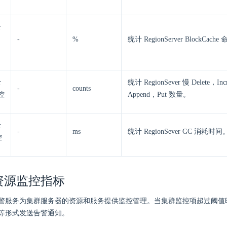
r
-
%
统计 RegionServer BlockCach
r
统计 RegionSever 慢 Delete，In
-
counts
控
Append，Put 数量。
r
-
ms
统计 RegionSever GC 消耗时间
控
资源监控指标
警服务为集群服务器的资源和服务提供监控管理。当集群监控项超过阈值
等形式发送告警通知。