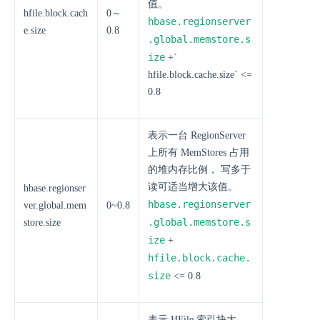
值。
hfile.block.cach
0～
hbase.regionserver
e.size
0.8
.global.memstore.s
ize
+`
hfile.block.cache.size` <=
0.8
表示一台 RegionServer
上所有 MemStores 占用
的堆内存比例， 写多于
读可适当增大该值。
hbase.regionser
hbase.regionserver
ver.global.mem
0~0.8
.global.memstore.s
store.size
ize
+
hfile.block.cache.
size
<= 0.8
表示 HFile 索引块大