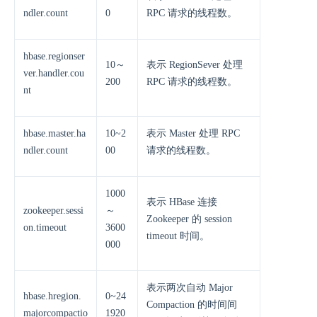
ndler.count
0
RPC 请求的线程数。
hbase.regionser
10～
表示 RegionSever 处理
ver.handler.cou
200
RPC 请求的线程数。
nt
hbase.master.ha
10~2
表示 Master 处理 RPC
ndler.count
00
请求的线程数。
1000
表示 HBase 连接
zookeeper.sessi
～
Zookeeper 的 session
on.timeout
3600
timeout 时间。
000
表示两次自动 Major
hbase.hregion.
0~24
Compaction 的时间间
majorcompactio
1920