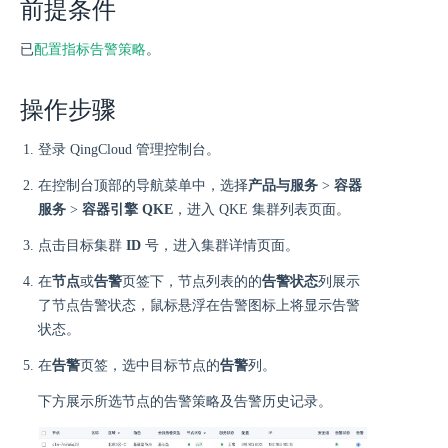
前提条件
已
配置指标告警策略
。
操作步骤
登录 QingCloud 管理控制台。
在控制台顶部的导航菜单中，选择
产品与服务
>
容器
服务
>
容器引擎 QKE
，进入 QKE 集群列表页面。
点击目标集群
ID
号，进入集群详情页面。
在
节点
或
告警
页签下，节点列表的的
告警状态
列展示
了节点告警状态，鼠标悬浮在告警图标上将显示告警
状态。
在
告警
页签，选中目标节点的
告警
列。
下方展示所选节点的告警策略及告警历史记录。