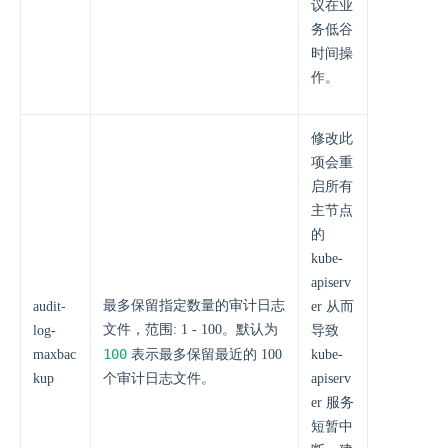
议在业
务低谷
时间操
作。
修改此
项会重
启所有
主节点
的
kube-
apiserv
最多保留指定数量的审计日志
audit-
er 从而
文件，范围: 1 - 100。默认为
log-
导致
100
maxbac
表示最多保留最近的 100
kube-
kup
个审计日志文件。
apiserv
er 服务
短暂中