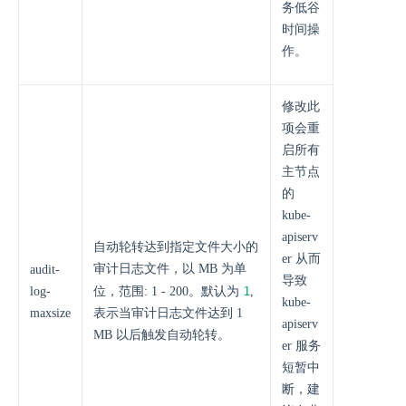
务低谷
时间操
作。
修改此
项会重
启所有
主节点
的
kube-
apiserv
自动轮转达到指定文件大小的
er 从而
审计日志文件，以 MB 为单
audit-
导致
1
log-
位，范围: 1 - 200。默认为
,
kube-
maxsize
表示当审计日志文件达到 1
apiserv
MB 以后触发自动轮转。
er 服务
短暂中
断，建