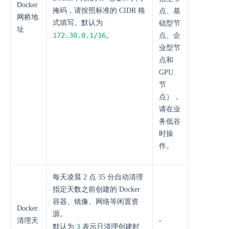
Docker
掩码，请按照标准的 CIDR 格
点、基
网桥地
式填写。默认为
础型节
址
172.30.0.1/16
。
点、企
业型节
点和
GPU
节
点），
请在业
务低谷
时操
作。
每天凌晨 2 点 35 分自动清理
指定天数之前创建的 Docker
容器、镜像、网络等闲置资
Docker
源。
清理天
-
3
默认为
表示只清理创建时