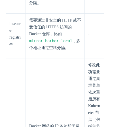
分隔。
需要通过非安全的 HTTP 或不
insecur
受信任的 HTTPS 访问的
e-
Docker 仓库，比如
-
registri
mirror.harbor.local
，多
es
个地址通过空格分隔。
修改此
项需要
通过集
群菜单
依次重
启所有
Kubern
etes 节
点（包
Docker 网桥的 IP 地址和子网
括主节