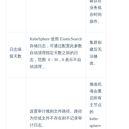
建议在
业务低
谷时间
操作。
KubeSphere 使用 ElasticSearch
集群创
存储日志，可通过配置此参数
日志保
建后无
自动清理指定天数之前的日
留天数
法修
志，范围: 0 - 30，0 表示不自
改。
动清理 。
修改此
项会重
启所有
主节点
设置审计规则文件路径。路径
的
为空或文件不存在则不记录审
kube-
计日志。
apiserv