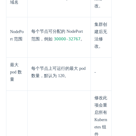
域名
改。
集群创
每个节点可分配的 NodePort
NodePo
建后无
30000-32767
rt 范围
范围，例如
。
法修
改。
最大
每个节点上可运行的最大 pod
pod 数
-
数量，默认为 120。
量
修改此
项会重
启所有
Kubern
etes 组
件