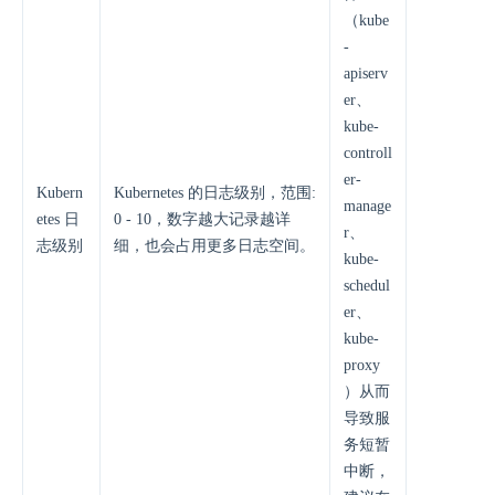
（kube
-
apiserv
er、
kube-
controll
er-
Kubern
Kubernetes 的日志级别，范围:
manage
etes 日
0 - 10，数字越大记录越详
r、
志级别
细，也会占用更多日志空间。
kube-
schedul
er、
kube-
proxy
）从而
导致服
务短暂
中断，