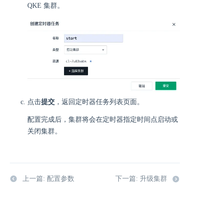
QKE 集群。
点击
提交
，返回定时器任务列表页面。
配置完成后，集群将会在定时器指定时间点启动或
关闭集群。
上一篇: 配置参数
下一篇: 升级集群