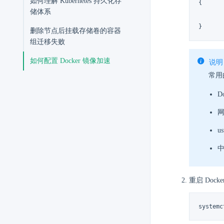
如何理解 Kubernetes 持久化存
{
储体系
}
删除节点后挂载存储卷的容器
组迁移失败
如何配置 Docker 镜像加速
说明
常用
D
网
us
中
重启 Docke
systemc