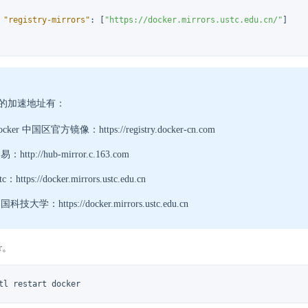
"registry-mirrors"
:
[
"https://docker.mirrors.ustc.edu.cn/"
]
的加速地址有：
ocker 中国区官方镜像：https://registry.docker-cn.com
易：http://hub-mirror.c.163.com
tc：https://docker.mirrors.ustc.edu.cn
国科技大学：https://docker.mirrors.ustc.edu.cn
r。
tl restart docker