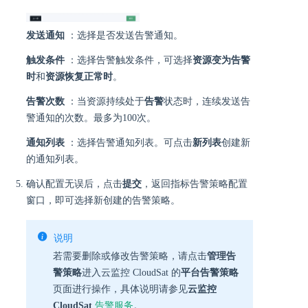
发送通知
：选择是否发送告警通知。
触发条件
：选择告警触发条件，可选择
资源变为告警
时
和
资源恢复正常时
。
告警次数
：当资源持续处于
告警
状态时，连续发送告
警通知的次数。最多为100次。
通知列表
：选择告警通知列表。可点击
新列表
创建新
的通知列表。
确认配置无误后，点击
提交
，返回指标告警策略配置
窗口，即可选择新创建的告警策略。
说明
若需要删除或修改告警策略，请点击
管理告
警策略
进入云监控 CloudSat 的
平台告警策略
页面进行操作，具体说明请参见
云监控
CloudSat
告警服务
。