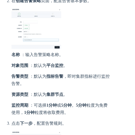
在
创建告警策略
页面，配置告警基本参数。
名称
：输入告警策略名称。
对象范围
：默认为
平台监控
。
告警类型
：默认为
指标告警
，即对集群指标进行监控
告警。
资源类型
：默认为
集群节点
。
监控周期
：可选择
1分钟
或
5分钟
。
5分钟
粒度为免费
使用，
1分钟
粒度将收取费用。
点击
下一步
，配置告警规则。