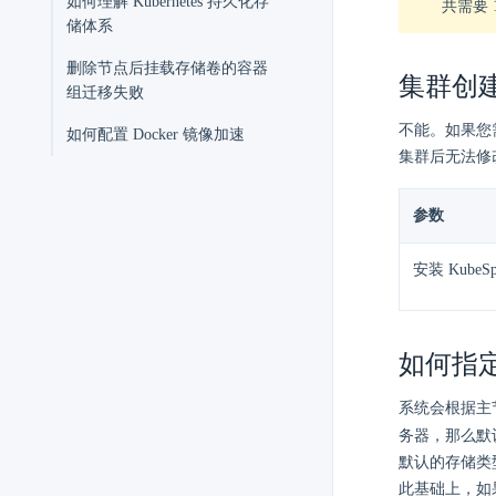
如何理解 Kubernetes 持久化存
共需要 
储体系
删除节点后挂载存储卷的容器
集群创建后
组迁移失败
不能。如果您需
如何配置 Docker 镜像加速
集群后无法修
参数
安装 KubeSp
如何指
系统会根据主节
务器，那么默认的
默认的存储类型
此基础上，如