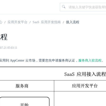
心
应用开发平台
SaaS 应用开发指南
接入流程
流程
21 05:03:11
用到 AppCenter 云市场，需要您先申请服务商认证，
服务商入驻流程
。