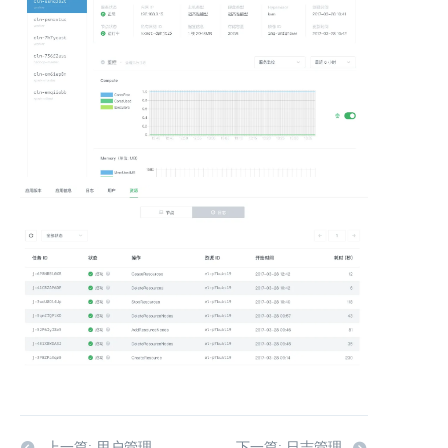
上一篇: 用户管理
下一篇: 日志管理