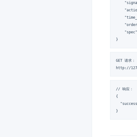
    "sign
    "actio
    "time_
    "order
    "spec"
}
GET 请求：

http://12
// 响应：

{

  "success
}