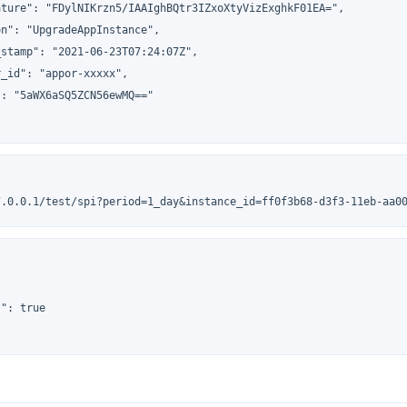
ature": "FDylNIKrzn5/IAAIghBQtr3IZxoXtyVizExghkF01EA=",

n": "UpgradeAppInstance",

stamp": "2021-06-23T07:24:07Z",

_id": "appor-xxxxx",

: "5aWX6aSQ5ZCN56ewMQ=="

7.0.0.1/test/spi?period=1_day&instance_id=ff0f3b68-d3f3-11eb-aa0
": true
