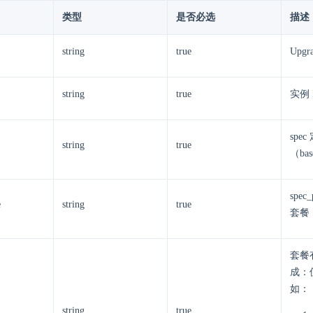
类型
是否必选
描述
string
true
Upgra
string
true
实例 
spe
string
true
（ba
spec
e
string
true
套餐（
套餐
成：
如：
string
true