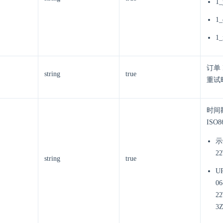
1_
1_
1_
订单
string
true
重试
时间
ISO8
示
22
string
true
U
06
2
3