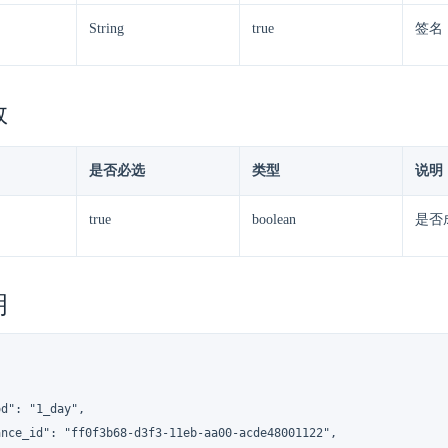
String
true
签名
数
是否必选
类型
说明
true
boolean
是否
明
d": "1_day",

ance_id": "ff0f3b68-d3f3-11eb-aa00-acde48001122",
