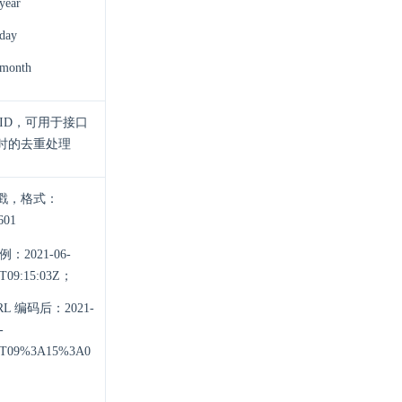
year
day
month
 ID，可用于接口
时的去重处理
戳，格式：
601
例：2021-06-
T09:15:03Z；
RL 编码后：2021-
-
2T09%3A15%3A0
Z