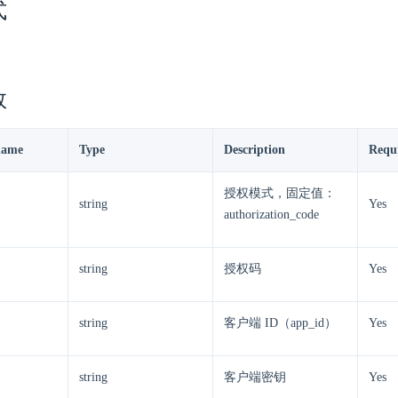
式
数
name
Type
Description
Requ
授权模式，固定值：
string
Yes
authorization_code
string
授权码
Yes
string
客户端 ID（app_id）
Yes
string
客户端密钥
Yes