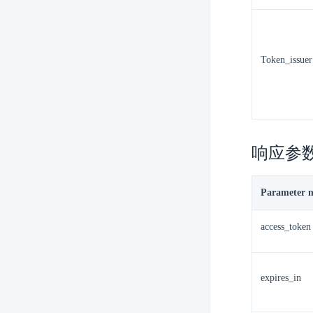
Token_issuer
响应参
Parameter 
access_token
expires_in