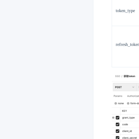
token_type
refresh_toke