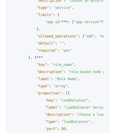
"description"
:
"Choose an external service to 
"type"
:
"service"
,
"limits"
:
{
"app-id"
***
:
[
"app-version"
***
]
}
,
"allowed_operations"
:
[
"add"
,
"modify"
,
"delet
"default"
:
""
,
"required"
:
"yes"
}
,
{
***

"key"
:
"role_name"
,
"description"
:
"role-based node properties"
,
"label"
:
"Role Name"
,
"type"
:
"array"
,
"properties"
:
[
{
"key"
:
"loadbalancer"
,
"label"
:
"Loadbalancer Service"
,
"description"
:
"Choose a loadbalancer serv
"type"
:
"loadbalancer"
,
"port"
:
80
,