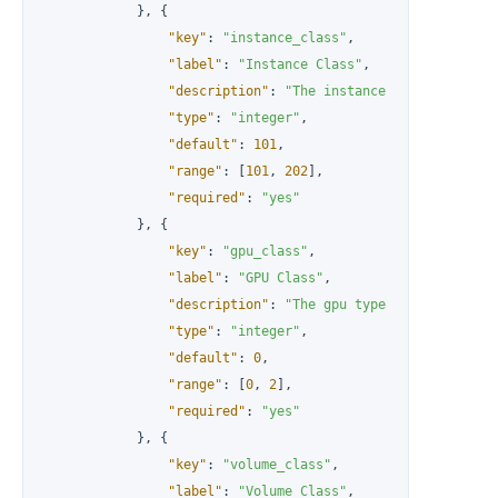
}
,
{
"key"
:
"instance_class"
,
"label"
:
"Instance Class"
,
"description"
:
"The instance type for the
"type"
:
"integer"
,
"default"
:
101
,
"range"
:
[
101
,
202
]
,
"required"
:
"yes"
}
,
{
"key"
:
"gpu_class"
,
"label"
:
"GPU Class"
,
"description"
:
"The gpu type for the clust
"type"
:
"integer"
,
"default"
:
0
,
"range"
:
[
0
,
2
]
,
"required"
:
"yes"
}
,
{
"key"
:
"volume_class"
,
"label"
:
"Volume Class"
,