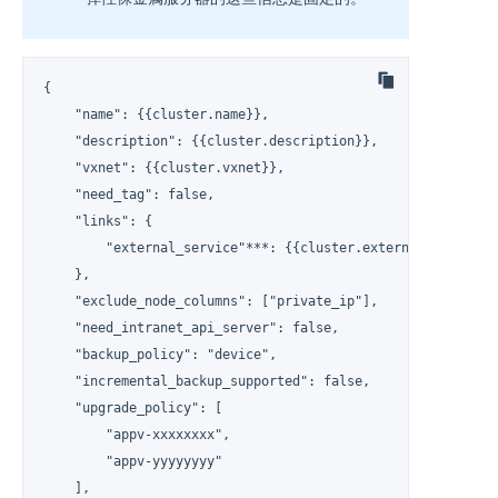
{

    "name": {{cluster.name}},

    "description": {{cluster.description}},

    "vxnet": {{cluster.vxnet}},

    "need_tag": false,

    "links": {

        "external_service"***: {{cluster.external_service}}
    },

    "exclude_node_columns": ["private_ip"],

    "need_intranet_api_server": false,

    "backup_policy": "device",

    "incremental_backup_supported": false,

    "upgrade_policy": [

        "appv-xxxxxxxx",

        "appv-yyyyyyyy"

    ],
