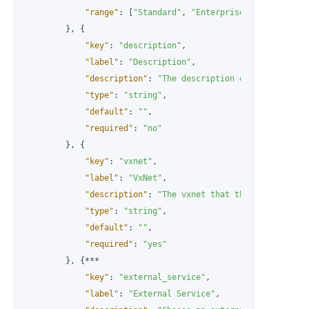
"range"
:
[
"Standard"
,
"Enterprise"
,
"Enterpris
}
,
{
"key"
:
"description"
,
"label"
:
"Description"
,
"description"
:
"The description of the applica
"type"
:
"string"
,
"default"
:
""
,
"required"
:
"no"
}
,
{
"key"
:
"vxnet"
,
"label"
:
"VxNet"
,
"description"
:
"The vxnet that the application
"type"
:
"string"
,
"default"
:
""
,
"required"
:
"yes"
}
,
{
***

"key"
:
"external_service"
,
"label"
:
"External Service"
,