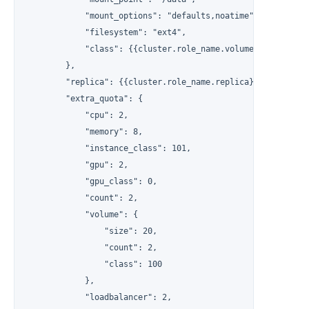
            "mount_options": "defaults,noatime",

            "filesystem": "ext4",

            "class": {{cluster.role_name.volume_class}}

        },

        "replica": {{cluster.role_name.replica}},

        "extra_quota": {

            "cpu": 2,

            "memory": 8,

            "instance_class": 101,

            "gpu": 2,

            "gpu_class": 0,

            "count": 2,

            "volume": {

                "size": 20,

                "count": 2,

                "class": 100

            },

            "loadbalancer": 2,
