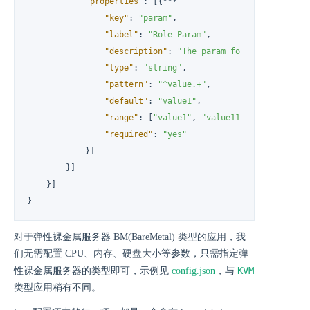
"properties"
:
[
{
***

"key"
:
"param"
,
"label"
:
"Role Param"
,
"description"
:
"The param for all slave no
"type"
:
"string"
,
"pattern"
:
"^value.+"
,
"default"
:
"value1"
,
"range"
:
[
"value1"
,
"value11"
]
,
"required"
:
"yes"
}
]
}
]
}
]
}
对于弹性裸金属服务器 BM(BareMetal) 类型的应用，我
们无需配置 CPU、内存、硬盘大小等参数，只需指定弹
KVM
性裸金属服务器的类型即可，示例见
config.json
，与
类型应用稍有不同。