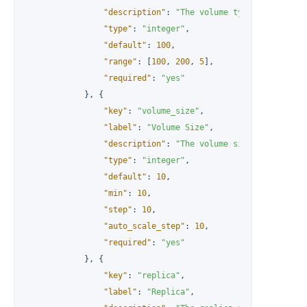
"description"
:
"The volume type for each 
"type"
:
"integer"
,
"default"
:
100
,
"range"
:
[
100
,
200
,
5
]
,
"required"
:
"yes"
}
,
{
"key"
:
"volume_size"
,
"label"
:
"Volume Size"
,
"description"
:
"The volume size for each i
"type"
:
"integer"
,
"default"
:
10
,
"min"
:
10
,
"step"
:
10
,
"auto_scale_step"
:
10
,
"required"
:
"yes"
}
,
{
"key"
:
"replica"
,
"label"
:
"Replica"
,