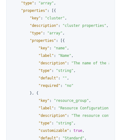
"type"
:
"array"
,
"properties"
:
[
{
"key"
:
"cluster"
,
"description"
:
"cluster properties"
,
"type"
:
"array"
,
"properties"
:
[
{
"key"
:
"name"
,
"label"
:
"Name"
,
"description"
:
"The name of the application"
,
"type"
:
"string"
,
"default"
:
""
,
"required"
:
"no"
}
,
{
"key"
:
"resource_group"
,
"label"
:
"Resource Configuration"
,
"description"
:
"The resource configuration of 
"type"
:
"string"
,
"customizable"
:
true
,
"default"
:
"Standard"
,