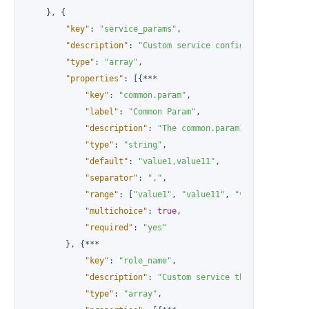
}
,
{
"key"
:
"service_params"
,
"description"
:
"Custom service configuration prope
"type"
:
"array"
,
"properties"
:
[
{
***

"key"
:
"common.param"
,
"label"
:
"Common Param"
,
"description"
:
"The common.param1 for all node
"type"
:
"string"
,
"default"
:
"value1,value11"
,
"separator"
:
","
,
"range"
:
[
"value1"
,
"value11"
,
"value111"
]
,
"multichoice"
:
true
,
"required"
:
"yes"
}
,
{
***

"key"
:
"role_name"
,
"description"
:
"Custom service the role (role_
"type"
:
"array"
,