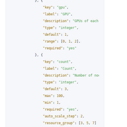
}
,
{
"key"
:
"gpu"
,
"label"
:
"GPU"
,
"description"
:
"GPUs of each node"
,
"type"
:
"integer"
,
"default"
:
1
,
"range"
:
[
0
,
1
,
2
]
,
"required"
:
"yes"
}
,
{
"key"
:
"count"
,
"label"
:
"Count"
,
"description"
:
"Number of nodes for the cl
"type"
:
"integer"
,
"default"
:
3
,
"max"
:
100
,
"min"
:
1
,
"required"
:
"yes"
,
"auto_scale_step"
:
2
,
"resource_group"
:
[
3
,
5
,
7
]