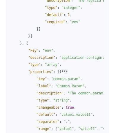
"description"
:
"The replica number for eac
"type"
:
"integer"
,
"default"
:
1
,
"required"
:
"yes"
}
]
}
]
}
,
{
"key"
:
"env"
,
"description"
:
"application configuration properti
"type"
:
"array"
,
"properties"
:
[
{
***

"key"
:
"common.param"
,
"label"
:
"Common Param"
,
"description"
:
"The common.param1 for all node
"type"
:
"string"
,
"changeable"
:
true
,
"default"
:
"value1,value11"
,
"separator"
:
","
,
"range"
:
[
"value1"
,
"value11"
,
"value111"
]
,