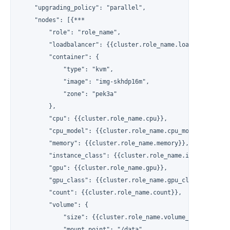
    "upgrading_policy": "parallel",

    "nodes": [{***

        "role": "role_name",

        "loadbalancer": {{cluster.role_name.loadbalancer}},
        "container": {

            "type": "kvm",

            "image": "img-skhdp16m",

            "zone": "pek3a"

        },

        "cpu": {{cluster.role_name.cpu}},

        "cpu_model": {{cluster.role_name.cpu_model}},

        "memory": {{cluster.role_name.memory}},

        "instance_class": {{cluster.role_name.instance_clas
        "gpu": {{cluster.role_name.gpu}},

        "gpu_class": {{cluster.role_name.gpu_class}},

        "count": {{cluster.role_name.count}},

        "volume": {

            "size": {{cluster.role_name.volume_size}},

            "mount_point": "/data",
