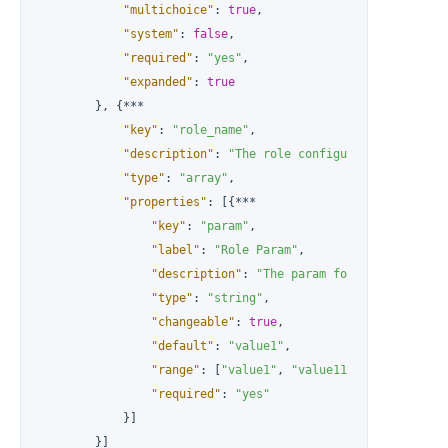
"multichoice"
:
true
,
"system"
:
false
,
"required"
:
"yes"
,
"expanded"
:
true
}
,
{
***

"key"
:
"role_name"
,
"description"
:
"The role configuration propert
"type"
:
"array"
,
"properties"
:
[
{
***

"key"
:
"param"
,
"label"
:
"Role Param"
,
"description"
:
"The param for all slave no
"type"
:
"string"
,
"changeable"
:
true
,
"default"
:
"value1"
,
"range"
:
[
"value1"
,
"value11"
]
,
"required"
:
"yes"
}
]
}
]