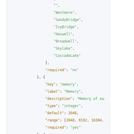
""
,
"Westmere"
,
"SandyBridge"
,
"IvyBridge"
,
"Haswell"
,
"Broadwell"
,
"Skylake"
,
"CascadeLake"
]
,
"required"
:
"no"
}
,
{
"key"
:
"memory"
,
"label"
:
"Memory"
,
"description"
:
"Memory of each node (in Mi
"type"
:
"integer"
,
"default"
:
2048
,
"range"
:
[
2048
,
8192
,
16384
,
32768
,
49152
]
"required"
:
"yes"