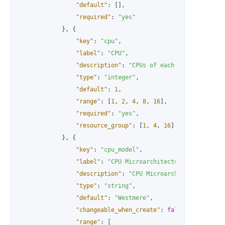
"default"
:
[
]
,
"required"
:
"yes"
}
,
{
"key"
:
"cpu"
,
"label"
:
"CPU"
,
"description"
:
"CPUs of each node"
,
"type"
:
"integer"
,
"default"
:
1
,
"range"
:
[
1
,
2
,
4
,
8
,
16
]
,
"required"
:
"yes"
,
"resource_group"
:
[
1
,
4
,
16
]
}
,
{
"key"
:
"cpu_model"
,
"label"
:
"CPU Microarchitecture"
,
"description"
:
"CPU Microarchitecture"
,
"type"
:
"string"
,
"default"
:
"Westmere"
,
"changeable_when_create"
:
false
,
"range"
:
[