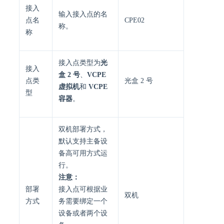
接入
输入接入点的名
点名
CPE02
称。
称
接入点类型为
光
接入
盒 2 号
、
VCPE
点类
光盒 2 号
虚拟机
和
VCPE
型
容器
。
双机部署方式，
默认支持主备设
备高可用方式运
行。
注意：
部署
接入点可根据业
双机
方式
务需要绑定一个
设备或者两个设