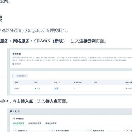
云网。
骤
 浏览器登录青云QingCloud 管理控制台。
服务
>
网络服务
>
SD-WAN（新版）
，进入
连接云网
页面。
栏中，点击
接入点
，进入
接入点
页面。