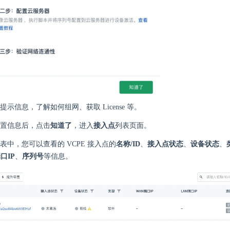
示信息，了解如何组网、获取 License 等。
置信息后，点击
知道了
，进入
接入点
列表页面。
表中，您可以查看的 VCPE 接入点的
名称/ID
、
接入点状态
、
设备状态
、
口IP
、
序列号
等信息。