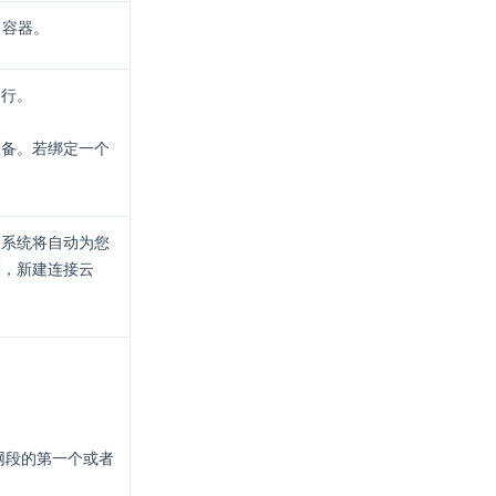
E 容器。
运行。
设备。若绑定一个
，系统将自动为您
网
，新建连接云
网段的第一个或者