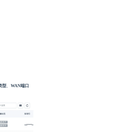
类型
、
WAN端口