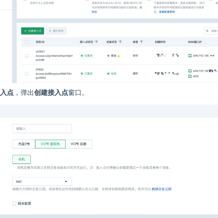
入点
，弹出
创建接入点
窗口。