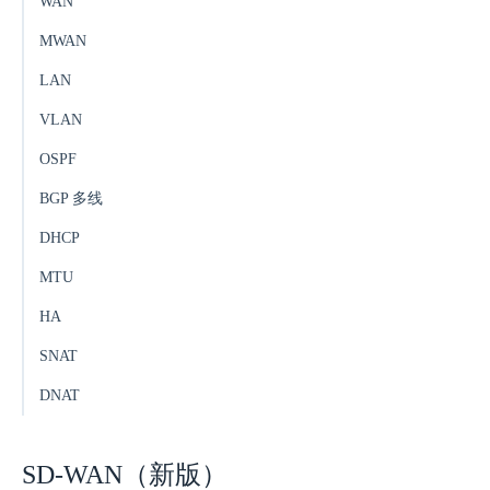
WAN
MWAN
LAN
VLAN
OSPF
BGP 多线
DHCP
MTU
HA
SNAT
DNAT
SD-WAN（新版）