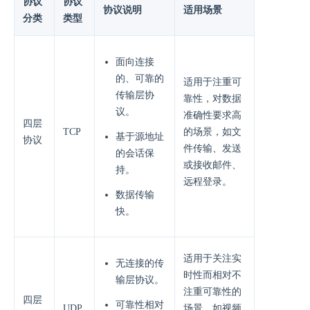
协议
协议
协议说明
适用场景
分类
类型
面向连接
的、可靠的
适用于注重可
传输层协
靠性，对数据
议。
准确性要求高
四层
TCP
的场景，如文
基于源地址
协议
件传输、发送
的会话保
或接收邮件、
持。
远程登录。
数据传输
快。
适用于关注实
无连接的传
时性而相对不
输层协议。
注重可靠性的
四层
可靠性相对
UDP
场景，如视频