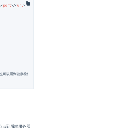
:
<
port
>
/
<
url
>
，控制台也可以看到健康检查成功了

节点到后端服务器