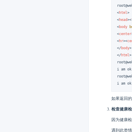
root@w
<
html
>
<
head
>
<
<
body
b
<
center
<
hr
>
<
ce
</
body
>
</
html
>
root@w
i am ok

root@
i am ok
如果返回的
检查健康检
因为健康检
遇到此类情