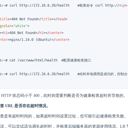
eb:~# curl http://172.16.6.20/health    #检查命令 curl http://
<
ip
>
title
>
404 Not Found
</
title
>
</
head
>
gcolor
=
"white"
>
>
<
h1
>
404 Not Found
</
h1
>
</
center
>
nter
>
nginx/1.14.0 (Ubuntu)
</
center
>
eb:~# cat /var/www/html/health  #配置健康检查接口

web:~# curl http://172.16.6.20/health    #此时本地调用是成功的
 HTTP 状态码小于 400，此时则需要判断是否为健康检查超时所导致的。
查 URL 是否存在超时情况。
查是有超时时间的，如果超时时间设置过短，也可能引起健康检查失败。
况，可以尝试适当调长超时时，并检查后端服务器的资源使用情况、LB 