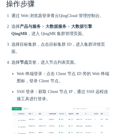
操作步骤
通过 Web 浏览器登录青云QingCloud 管理控制台。
选择
产品与服务
>
大数据服务
>
大数据引擎
QingMR
，进入 QingMR 集群管理页面。
选择目标集群，点击目标集群 ID，进入集群详情页
面。
选择
节点
页签，进入节点列表页面。
Web 终端登录：点击 Client 节点 ID 旁的 Web 终端
图标，登录 Client 节点。
SSH 登录：获取 Client 节点 IP，通过 SSH 远程连
接工具进行登录。