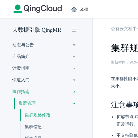
|
文档
公有云文档中
大数据引擎 QingMR
动态与公告
集群
产品简介
更新时间：2026-07-
计费指南
在集群性能不
快速入门
大小。
操作指南
注意事
集群管理
集群规格修改
扩容节点 
正常运行。
集群信息
不支持降低