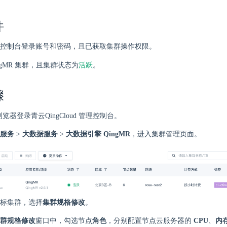
件
控制台登录账号和密码，且已获取集群操作权限。
活跃
ngMR 集群，且集群状态为
。
骤
 浏览器登录青云QingCloud 管理控制台。
服务
>
大数据服务
>
大数据引擎 QingMR
，进入集群管理页面。
标集群，选择
集群规格修改
。
群规格修改
窗口中，勾选节点
角色
，分别配置节点云服务器的
CPU
、
内