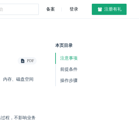
备案
登录
注册有礼
本页目录
注意事项
PDF
前提条件
U、内存、磁盘空间
操作步骤
格过程，不影响业务