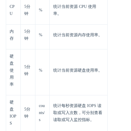
CP
5分
统计当前资源 CPU 使用
%
U
钟
率。
内
5分
%
统计当前资源内存使用率。
存
钟
硬
盘
5分
使
%
统计当前资源硬盘使用率。
钟
用
率
硬
cou
统计每秒资源硬盘 IOPS 读
盘
5分
nts/
取或写入次数，可分别查看
IOP
钟
s
读取或写入监控指标。
S