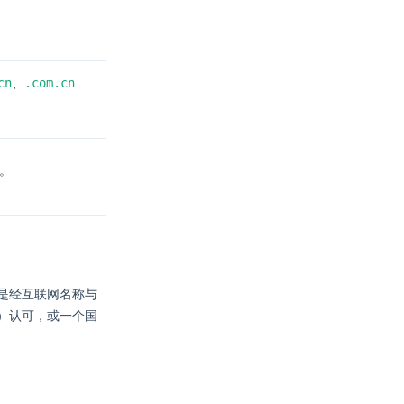
cn
.com.cn
、
。
是经互联网名称与
 ICANN）认可，或一个国