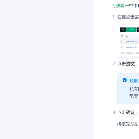
将
步骤一
中申
右键点击需
点击
提交
，
说明
私有
配置
点击
确认
，
绑定完成后