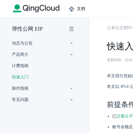
|
文档
公有云文档中
弹性公网 EIP
动态与公告
快速
产品简介
更新时间：2026-07-
计费指南
本文指引您如
快速入门
本文以 IPv
操作指南
常见问题
前提条
已
注册云平
账号余额足