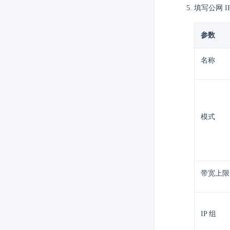
填写公网 I
参数
名称
模式
带宽上限
IP 组