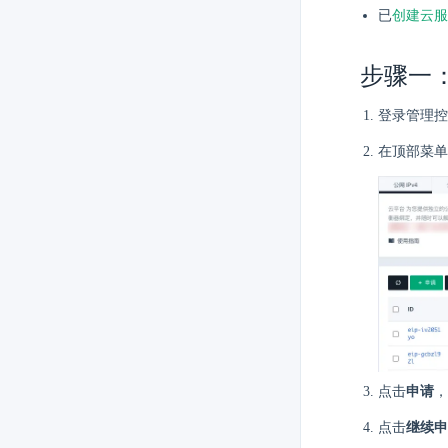
已
创建云服
步骤一：
登录管理控
在顶部菜单
点击
申请
，
点击
继续申