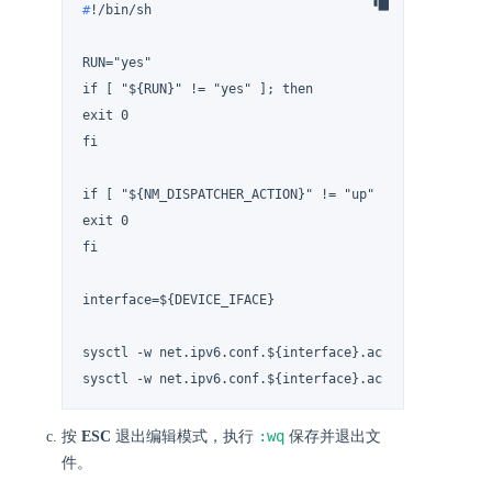
#
!/bin/sh
RUN="yes"

if [ "${RUN}" != "yes" ]; then

exit 0

fi

if [ "${NM_DISPATCHER_ACTION}" != "up" ]; then

exit 0

fi

interface=${DEVICE_IFACE}

sysctl -w net.ipv6.conf.${interface}.accept_ra=1

sysctl -w net.ipv6.conf.${interface}.accept_ra_defrtr
:wq
按
ESC
退出编辑模式，执行
保存并退出文
件。