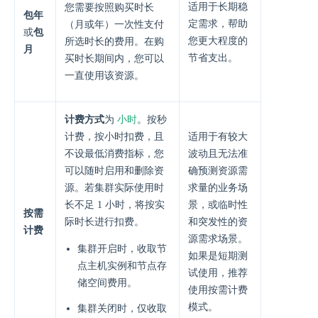
适用于长期稳
您需要按照购买时长
包年
定需求，帮助
（月或年）一次性支付
或
包
您更大程度的
所选时长的费用。在购
月
节省支出。
买时长期间内，您可以
一直使用该资源。
小时
计费方式
为
。按秒
计费，按小时扣费，且
适用于有较大
不设最低消费指标，您
波动且无法准
可以随时启用和删除资
确预测资源需
源。若集群实际使用时
求量的业务场
长不足 1 小时，将按实
景，或临时性
按需
际时长进行扣费。
和突发性的资
计费
源需求场景。
集群开启时，收取节
如果是短期测
点主机实例和节点存
试使用，推荐
储空间费用。
使用按需计费
模式。
集群关闭时，仅收取