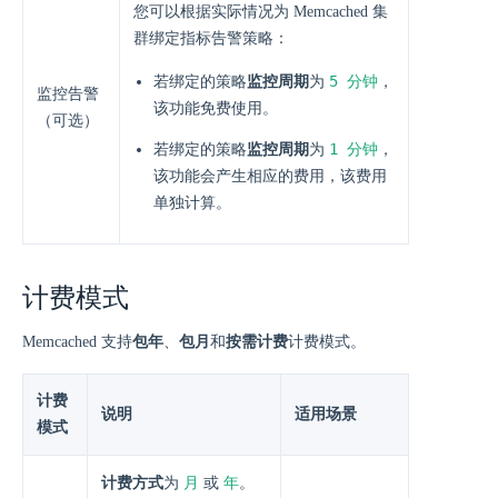
您可以根据实际情况为 Memcached 集
群绑定指标告警策略：
5 分钟
若绑定的策略
监控周期
为
，
监控告警
该功能免费使用。
（可选）
1 分钟
若绑定的策略
监控周期
为
，
该功能会产生相应的费用，该费用
单独计算。
计费模式
Memcached 支持
包年
、
包月
和
按需计费
计费模式。
计费
说明
适用场景
模式
月
年
计费方式
为
或
。