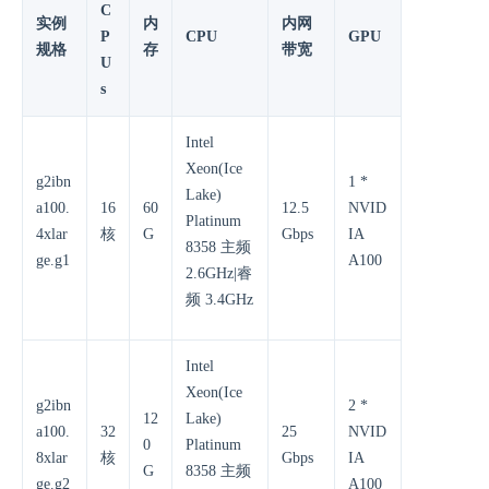
C
实例
内
内网
P
CPU
GPU
规格
存
带宽
U
s
Intel
Xeon(Ice
g2ibn
1 *
Lake)
a100.
16
60
12.5
NVID
Platinum
4xlar
核
G
Gbps
IA
8358 主频
ge.g1
A100
2.6GHz|睿
频 3.4GHz
Intel
Xeon(Ice
g2ibn
2 *
12
Lake)
a100.
32
25
NVID
0
Platinum
8xlar
核
Gbps
IA
G
8358 主频
ge.g2
A100