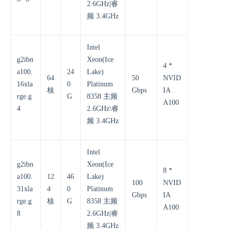
2.6GHz|睿
频 3.4GHz
Intel
g2ibn
Xeon(Ice
4 *
a100.
24
Lake)
64
50
NVID
16xla
0
Platinum
核
Gbps
IA
rge.g
G
8358 主频
A100
4
2.6GHz\睿
频 3.4GHz
Intel
g2ibn
Xeon(Ice
8 *
a100.
12
46
Lake)
100
NVID
31xla
4
0
Platinum
Gbps
IA
rge.g
核
G
8358 主频
A100
8
2.6GHz|睿
频 3.4GHz