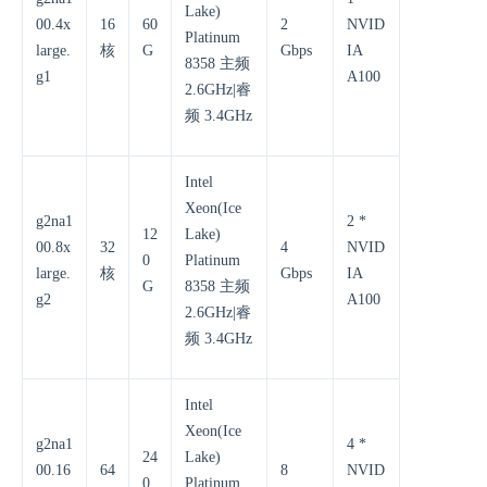
Lake)
00.4x
16
60
2
NVID
Platinum
large.
核
G
Gbps
IA
8358 主频
g1
A100
2.6GHz|睿
频 3.4GHz
Intel
Xeon(Ice
g2na1
2 *
12
Lake)
00.8x
32
4
NVID
0
Platinum
large.
核
Gbps
IA
G
8358 主频
g2
A100
2.6GHz|睿
频 3.4GHz
Intel
Xeon(Ice
g2na1
4 *
24
Lake)
00.16
64
8
NVID
0
Platinum