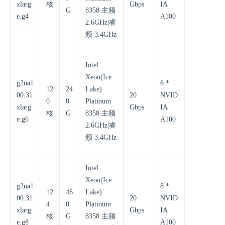
xlarg
核
Gbps
IA
G
8358 主频
e.g4
A100
2.6GHz|睿
频 3.4GHz
Intel
Xeon(Ice
g2na1
6 *
12
24
Lake)
00.31
20
NVID
0
0
Platinum
xlarg
Gbps
IA
核
G
8358 主频
e.g6
A100
2.6GHz|睿
频 3.4GHz
Intel
Xeon(Ice
g2na1
8 *
12
46
Lake)
00.31
20
NVID
4
0
Platinum
xlarg
Gbps
IA
核
G
8358 主频
e.g8
A100