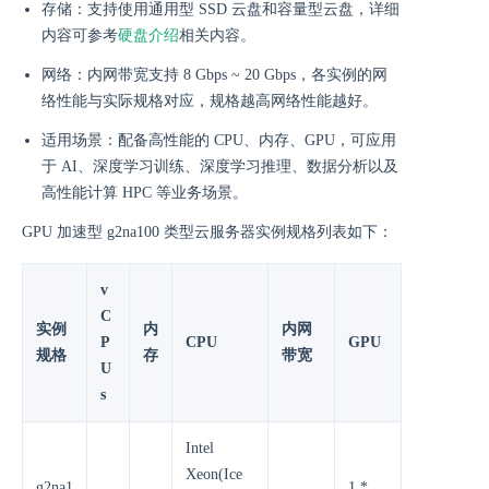
存储：支持使用通用型 SSD 云盘和容量型云盘，详细
内容可参考
硬盘介绍
相关内容。
网络：内网带宽支持 8 Gbps ~ 20 Gbps，各实例的网
络性能与实际规格对应，规格越高网络性能越好。
适用场景：配备高性能的 CPU、内存、GPU，可应用
于 AI、深度学习训练、深度学习推理、数据分析以及
高性能计算 HPC 等业务场景。
GPU 加速型 g2na100 类型云服务器实例规格列表如下：
v
C
实例
内
内网
P
CPU
GPU
规格
存
带宽
U
s
Intel
Xeon(Ice
g2na1
1 *