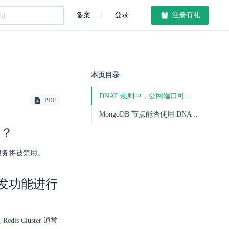
备案
登录
注册有礼
本页目录
DNAT 规则中，公网端口可以使用 80 及 443 端口吗？
PDF
MongoDB 节点能否使用 DNAT 功能或 VPC 端口转发功能进行访问？
吗？
的服务将被禁用。
口转发功能进行
dis Cluster 通常