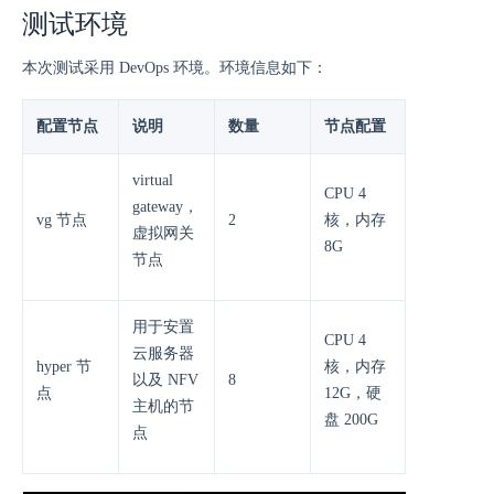
测试环境
本次测试采用 DevOps 环境。环境信息如下：
配置节点
说明
数量
节点配置
virtual
CPU 4
gateway，
vg 节点
2
核，内存
虚拟网关
8G
节点
用于安置
CPU 4
云服务器
hyper 节
核，内存
以及 NFV
8
点
12G，硬
主机的节
盘 200G
点