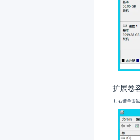
扩展卷
右键单击