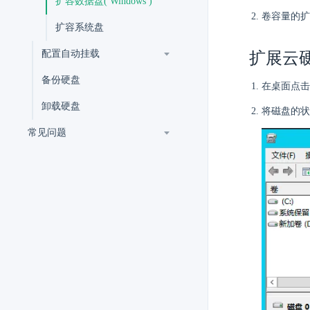
扩容数据盘( Windows )
卷容量的扩
扩容系统盘
配置自动挂载
扩展云
备份硬盘
在桌面点
卸载硬盘
将磁盘的状
常见问题