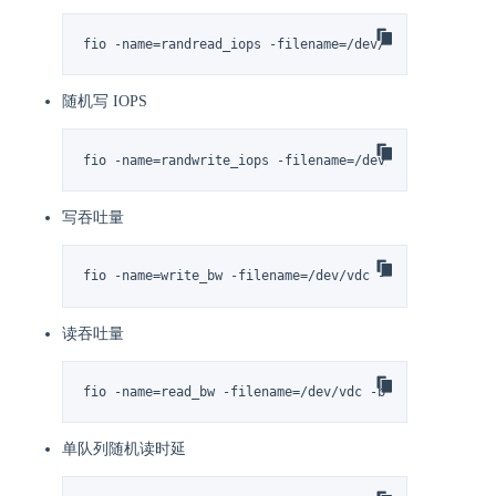
fio -name=randread_iops -filename=/dev/vdc -bs=4k -di
随机写 IOPS
fio -name=randwrite_iops -filename=/dev/vdc -bs=4k -d
写吞吐量
fio -name=write_bw -filename=/dev/vdc -bs=1024k -dire
读吞吐量
fio -name=read_bw -filename=/dev/vdc -bs=1024k -direc
单队列随机读时延