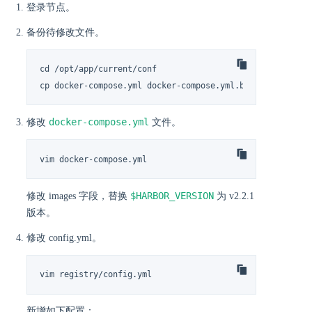
登录节点。
备份待修改文件。
cd /opt/app/current/conf

cp docker-compose.yml docker-compose.yml.back
docker-compose.yml
修改
文件。
vim docker-compose.yml
$HARBOR_VERSION
修改 images 字段，替换
为 v2.2.1
版本。
修改 config.yml。
vim registry/config.yml
新增如下配置：