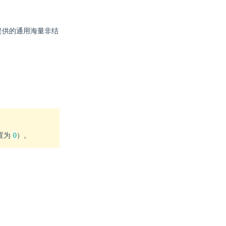
ud 提供的通用海量非结
0
置为
）。