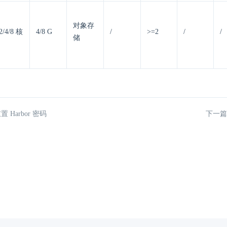
对象存
2/4/8 核
4/8 G
/
>=2
/
/
储
置 Harbor 密码
下一篇