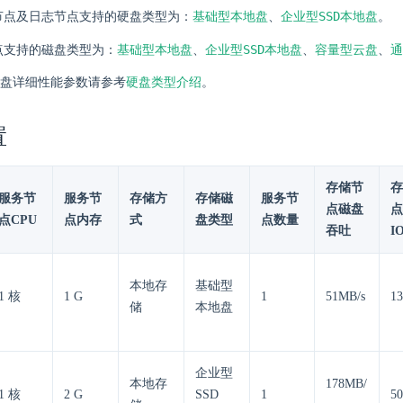
基础型本地盘
企业型SSD本地盘
节点及日志节点支持的硬盘类型为：
、
。
基础型本地盘
企业型SSD本地盘
容量型云盘
通
点支持的磁盘类型为：
、
、
、
盘详细性能参数请参考
硬盘类型介绍
。
置
存储节
存
服务节
服务节
存储方
存储磁
服务节
点磁盘
点
点CPU
点内存
式
盘类型
点数量
吞吐
I
本地存
基础型
1 核
1 G
1
51MB/s
13
储
本地盘
企业型
本地存
178MB/
1 核
2 G
SSD
1
50