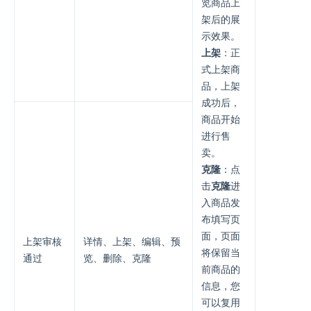
览商品上
架后的展
示效果。
上架
：正
式上架商
品，上架
成功后，
商品开始
进行售
卖。
克隆
：点
击
克隆
进
入商品发
布填写页
面，页面
上架审核
详情、上架、编辑、预
将保留当
通过
览、删除、克隆
前商品的
信息，您
可以复用