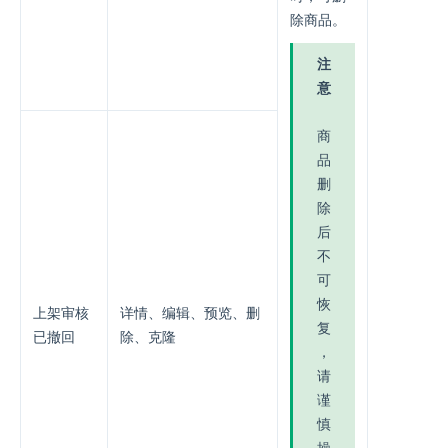
除商品。
注
意
商
品
删
除
后
不
可
恢
上架审核
详情、编辑、预览、删
复
已撤回
除、克隆
，
请
谨
慎