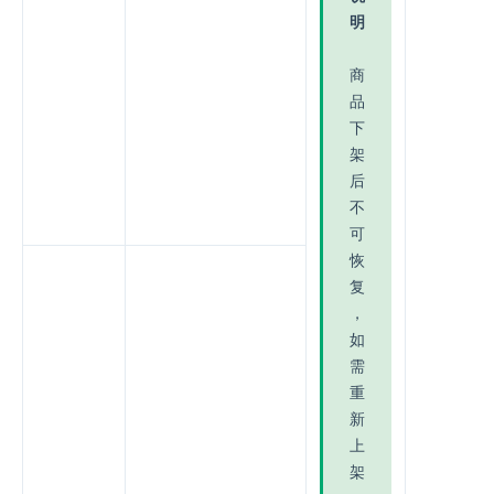
明
商
品
下
架
后
不
可
恢
复
，
如
需
重
新
上
架