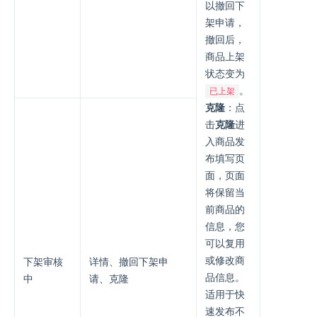
以撤回下
架申请，
撤回后，
商品上架
状态变为
。
已上架
克隆
：点
击
克隆
进
入商品发
布填写页
面，页面
将保留当
前商品的
信息，您
可以复用
或修改商
下架审核
详情、撤回下架申
品信息。
中
请、克隆
适用于快
速发布不