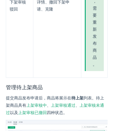
，
下架审核
详情、撤回下架申
需
驳回
请、克隆
要
重
新
发
布
商
品
。
管理待上架商品
提交商品发布申请后，商品将展示在
待上架
列表。待上
上架审核中
上架审核通过
上架审核未通
架商品具有
、
、
过
上架审核已撤回
以及
四种状态。