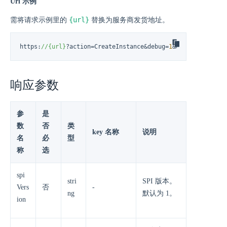
Url 示例
{url}
需将请求示例里的
替换为服务商发货地址。
https:
//
{url}
?action=CreateInstance&debug=
1
&duration=
12_
mo
响应参数
参
是
数
否
类
key 名称
说明
名
必
型
称
选
spi
stri
SPI 版本。
Vers
否
-
ng
默认为 1。
ion