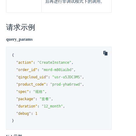
后再进行非调试模式下的调用。
请求示例
query_params
{
"action"
:
"CreateInstance"
,
"order_id"
:
"mord-m80iaibd"
,
"qingcloud_uid"
:
"usr-u5JDC3MS"
,
"product_code"
:
"prod-yha6rswd"
,
"spec"
:
"规格"
,
"package"
:
"套餐"
,
"duration"
:
"12_month"
,
"debug"
:
1
}