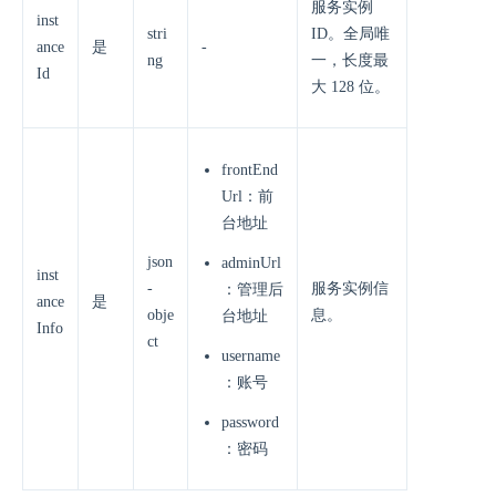
服务实例
inst
stri
ID。全局唯
ance
是
-
ng
一，长度最
Id
大 128 位。
frontEnd
Url：前
台地址
json
adminUrl
inst
-
服务实例信
：管理后
ance
是
obje
息。
台地址
Info
ct
username
：账号
password
：密码