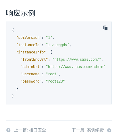
响应示例
{
"spiVersion"
:
"1"
,
"instanceId"
:
"i-ascggds"
,
"instanceInfo"
:
{
"frontEndUrl"
:
"https://www.saas.com/"
,
"adminUrl"
:
"https://www.saas.com/admin"
,
"username"
:
"root"
,
"password"
:
"root123"
}
}
上一篇: 接口安全
下一篇: 实例续费