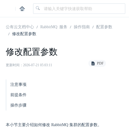
|
公有云文档中心
RabbitMQ 服务
操作指南
配置参数
修改配置参数
修改配置参数
PDF
更新时间：2026-07-21 05:03:11
注意事项
前提条件
操作步骤
本小节主要介绍如何修改 RabbitMQ 集群的配置参数。