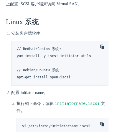
上配置 iSCSI 客户端来访问 Virtual SAN。
Linux 系统
安装客户端软件
// Redhat/Centos 系统：

yum install -y iscsi-initiator-utils

// Debian/Ubuntu 系统:

apt-get install open-iscsi
配置 initiator name。
initiatorname.iscsi
执行如下命令，编辑
文
件。
vi /etc/iscsi/initiatorname.iscsi